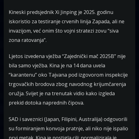
Kineski predsjednik Xi Jinping je 2025. godinu
iskoristio za testiranje crvenih linija Zapada, ali ne
invazijom, već onim što vojni stratezi zovu “siva
zona ratovanja”.
Ljetos izvedena vježba “Zajednički mač 2025B” nije
bila samo vježba. Kina je na 14 dana uvela
“karantenu” oko Tajvana pod izgovorom inspekcije
trgovačkih brodova zbog navodnog krijumčarenja
oružja. Svijet je na trenutak vidio kako izgleda
prekid dotoka naprednih čipova.
SAD i saveznici (Japan, Filipini, Australija) odgovorili
su formiranjem konvoja pratnje, ali niko nije ispalio
prvi metak. Kina je postigla cilj: normalizirala je