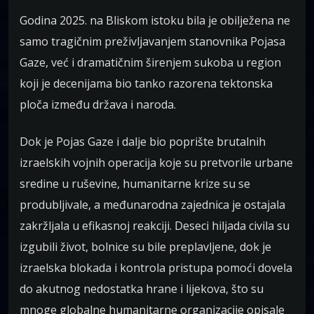
Godina 2025. na Bliskom istoku bila je obilježena ne
samo tragičnim preživljavanjem stanovnika Pojasa
Gaze, već i dramatičnim širenjem sukoba u region
koji je decenijama bio tanko razorena tektonska
ploča između država i naroda.
Dok je Pojas Gaze i dalje bio poprište brutalnih
izraelskih vojnih operacija koje su pretvorile urbane
sredine u ruševine, humanitarne krize su se
produbljivale, a međunarodna zajednica je ostajala
zakržljala u efikasnoj reakciji. Deseci hiljada civila su
izgubili život, bolnice su bile preplavljene, dok je
izraelska blokada i kontrola pristupa pomoći dovela
do akutnog nedostatka hrane i lijekova, što su
mnoge globalne humanitarne organizacije opisale