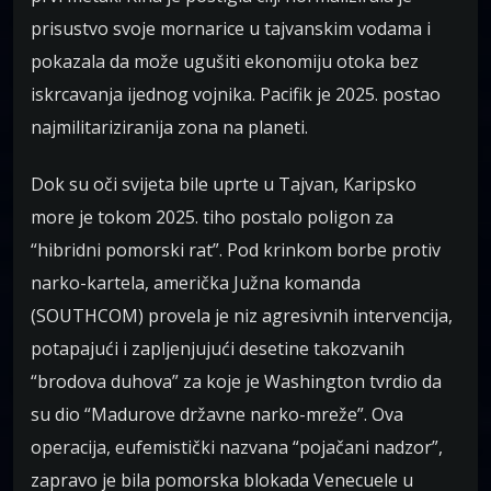
prisustvo svoje mornarice u tajvanskim vodama i
pokazala da može ugušiti ekonomiju otoka bez
iskrcavanja ijednog vojnika. Pacifik je 2025. postao
najmilitariziranija zona na planeti.
Dok su oči svijeta bile uprte u Tajvan, Karipsko
more je tokom 2025. tiho postalo poligon za
“hibridni pomorski rat”. Pod krinkom borbe protiv
narko-kartela, američka Južna komanda
(SOUTHCOM) provela je niz agresivnih intervencija,
potapajući i zapljenjujući desetine takozvanih
“brodova duhova” za koje je Washington tvrdio da
su dio “Madurove državne narko-mreže”. Ova
operacija, eufemistički nazvana “pojačani nadzor”,
zapravo je bila pomorska blokada Venecuele u