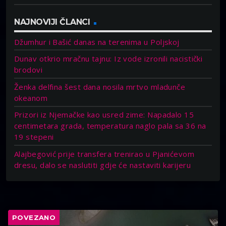
NAJNOVIJI ČLANCI
Džumhur i Bašić danas na terenima u Poljskoj
Dunav otkrio mračnu tajnu: Iz vode izronili nacistički
brodovi
Ženka delfina šest dana nosila mrtvo mladunče
okeanom
Prizori iz Njemačke kao usred zime: Napadalo 15
centimetara grada, temperatura naglo pala sa 36 na
19 stepeni
Alajbegović prije transfera trenirao u Pjanićevom
dresu, dalo se naslutiti gdje će nastaviti karijeru
POVEZANO