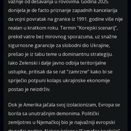
važnije od dešavanja u rovovima. Godina 2025.
donijela je de facto priznanje zapadnih kancelarija
da vojni povratak na granice iz 1991. godine više nije
realan u kratkom roku. Termin “Korejski scenarij”,
prekid vatre bez mirovnog sporazuma, uz snažne
sigurnosne garancije za slobodni dio Ukrajine,
prešao je iz tabu teme u dominantnu strategiju.
Iako Zelenski i dalje javno odbija teritorijalne
ustupke, pritisak da se rat “zamrzne” kako bi se
spriječio potpuni kolaps ukrajinske ekonomije
postao je neizdrživ.
Dok je Amerika jačala svoj izolacionizam, Evropa se
borila sa unutrašnjim demonima. Politički
zemljotres u Njemačkoj bio je najvažniji evropski
događaj godine. Nakon kolapsa “Semafor koalicije”,