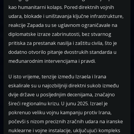
kao humanitarni kolaps. Pored direktnih vojnih
udara, blokade i uništavanja ključne infrastrukture,
reakcije Zapada su se uglavnom ograničavale na
diplomatske izraze zabrinutosti, bez stvarnog
pritiska za prestanak nasilja i zaštitu civila, što je
dodatno otvorilo pitanje dvostrukih standarda u
međunarodnim intervencijama i pravdi.
U isto vrijeme, tenzije između Izraela i Irana
eskalirale su u najozbiljniji direktni sukob između
dvije države u posljednjim decenijama, značajno
šireći regionalnu krizu. U junu 2025. Izrael je
pokrenuo veliku vojnu kampanju protiv Irana,
počevši s nizom preciznih zračnih udara na iranske
nuklearne i vojne instalacije, uključujući kompleks