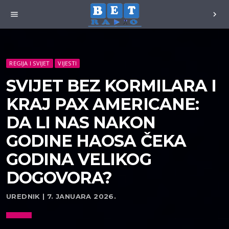
menu
chevron_right
REGIJA I SVIJET
VIJESTI
SVIJET BEZ KORMILARA I
KRAJ PAX AMERICANE:
DA LI NAS NAKON
GODINE HAOSA ČEKA
GODINA VELIKOG
DOGOVORA?
UREDNIK | 7. JANUARA 2026.