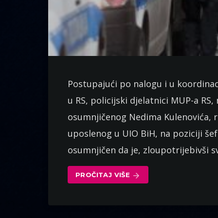
Postupajući po nalogu i u koordinaci
u RS, policijski djelatnici MUP-a RS
osumnjičenog Nedima Kulenovića, ro
uposlenog u UIO BiH, na poziciji še
osumnjičen da je, zloupotrijebivši s
PROČITAJ VIŠE
arrow_forward