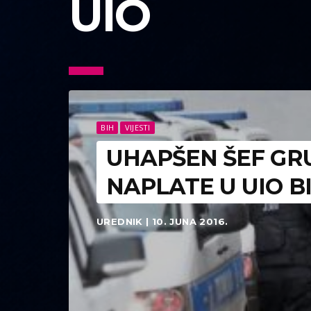
UIO
BIH
VIJESTI
UHAPŠEN ŠEF GR
NAPLATE U UIO B
UREDNIK | 10. JUNA 2016.