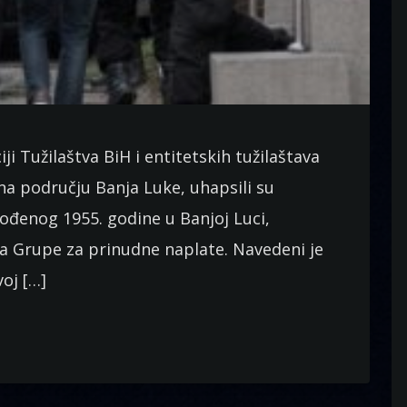
ji Tužilaštva BiH i entitetskih tužilaštava
, na području Banja Luke, uhapsili su
đenog 1955. godine u Banjoj Luci,
fa Grupe za prinudne naplate. Navedeni je
voj […]