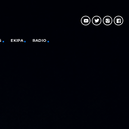
S
EKIPA
RADIO