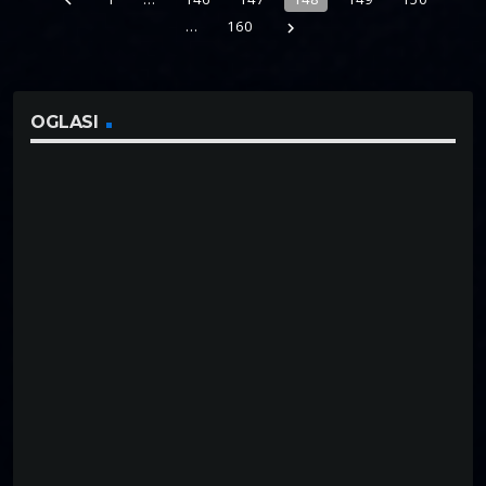
navigate_before
…
160
navigate_next
OGLASI