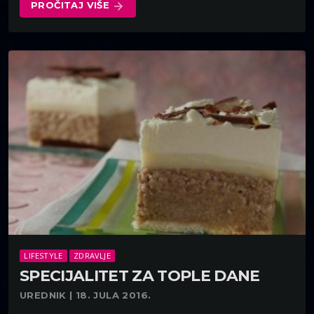
PROČITAJ VIŠE
arrow_forward
LIFESTYLE
ZDRAVLJE
SPECIJALITET ZA TOPLE DANE
UREDNIK | 18. JULA 2016.