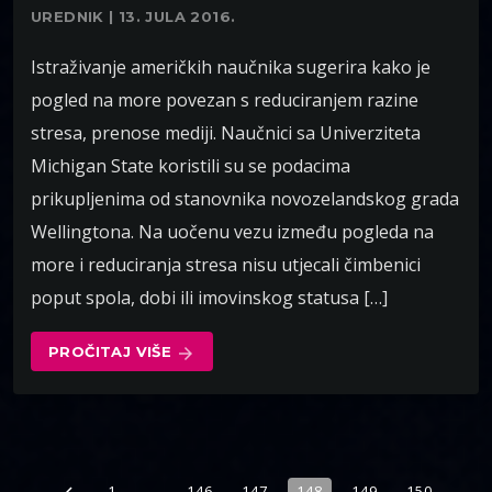
UREDNIK | 13. JULA 2016.
Istraživanje američkih naučnika sugerira kako je
pogled na more povezan s reduciranjem razine
stresa, prenose mediji. Naučnici sa Univerziteta
Michigan State koristili su se podacima
prikupljenima od stanovnika novozelandskog grada
Wellingtona. Na uočenu vezu između pogleda na
more i reduciranja stresa nisu utjecali čimbenici
poput spola, dobi ili imovinskog statusa […]
PROČITAJ VIŠE
arrow_forward
1
…
146
147
148
149
150