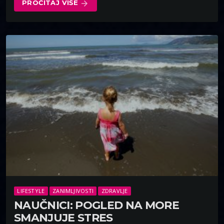
PROČITAJ VIŠE
arrow_forward
LIFESTYLE
ZANIMLJIVOSTI
ZDRAVLJE
NAUČNICI: POGLED NA MORE
SMANJUJE STRES