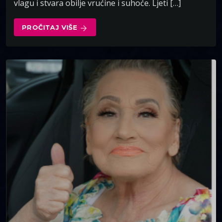
vlagu i stvara obilje vrućine i suhoće. Ljeti […]
PROČITAJ VIŠE
arrow_forward