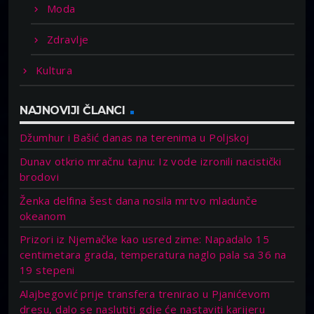
Moda
Zdravlje
Kultura
NAJNOVIJI ČLANCI
Džumhur i Bašić danas na terenima u Poljskoj
Dunav otkrio mračnu tajnu: Iz vode izronili nacistički
brodovi
Ženka delfina šest dana nosila mrtvo mladunče
okeanom
Prizori iz Njemačke kao usred zime: Napadalo 15
centimetara grada, temperatura naglo pala sa 36 na
19 stepeni
Alajbegović prije transfera trenirao u Pjanićevom
dresu, dalo se naslutiti gdje će nastaviti karijeru