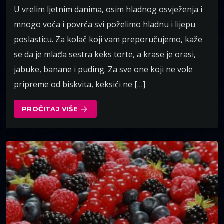
U vrelim ljetnim danima, osim hladnog osvježenja i
mnogo voća i povrća svi poželimo hladnu i lijepu
poslasticu. Za kolač koji vam preporučujemo, kaže
se da je mlađa sestra keks torte, a krase je orasi,
jabuke, banane i puding. Za sve one koji ne vole
pripreme od biskvita, keksići ne […]
PROČITAJ VIŠE
arrow_forward